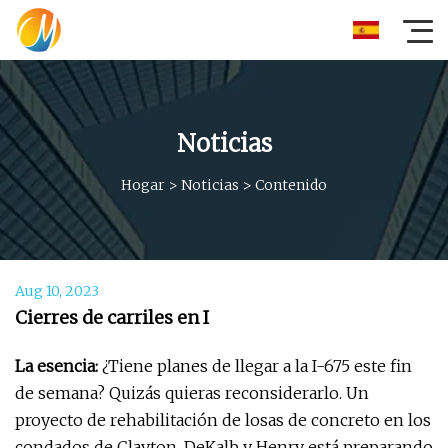
Noticias
Hogar
>
Noticias
>
Contenido
Aug 10, 2023
Cierres de carriles en I
La esencia:
¿Tiene planes de llegar a la I-675 este fin
de semana? Quizás quieras reconsiderarlo. Un
proyecto de rehabilitación de losas de concreto en los
condados de Clayton, DeKalb y Henry está preparando