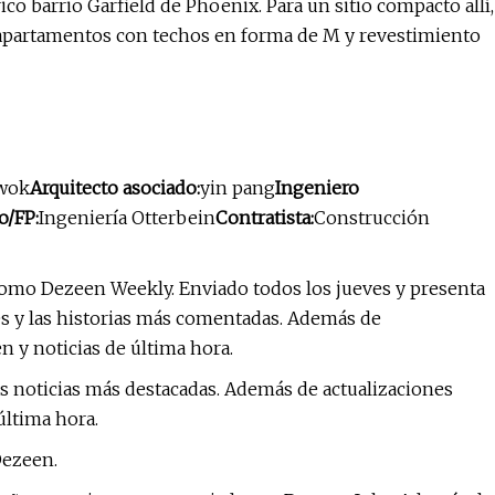
co barrio Garfield de Phoenix. Para un sitio compacto allí,
de apartamentos con techos en forma de M y revestimiento
Kwok
Arquitecto asociado:
yin pang
Ingeniero
o/FP:
Ingeniería Otterbein
Contratista:
Construcción
omo Dezeen Weekly. Enviado todos los jueves y presenta
es y las historias más comentadas. Además de
n y noticias de última hora.
as noticias más destacadas. Además de actualizaciones
última hora.
Dezeen.