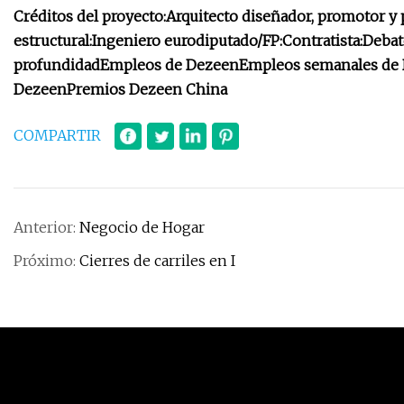
Créditos del proyecto:
Arquitecto diseñador, promotor y p
estructural:
Ingeniero eurodiputado/FP:
Contratista:
Debat
profundidad
Empleos de Dezeen
Empleos semanales de
Dezeen
Premios Dezeen China
COMPARTIR
Anterior:
Negocio de Hogar
Próximo:
Cierres de carriles en I