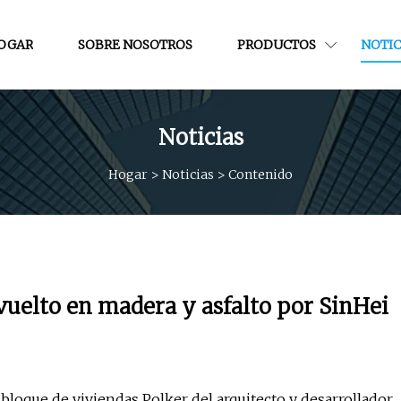
OGAR
SOBRE NOSOTROS
PRODUCTOS
NOTIC
Noticias
Hogar
>
Noticias
>
Contenido
vuelto en madera y asfalto por SinHei
 bloque de viviendas Polker del arquitecto y desarrollador