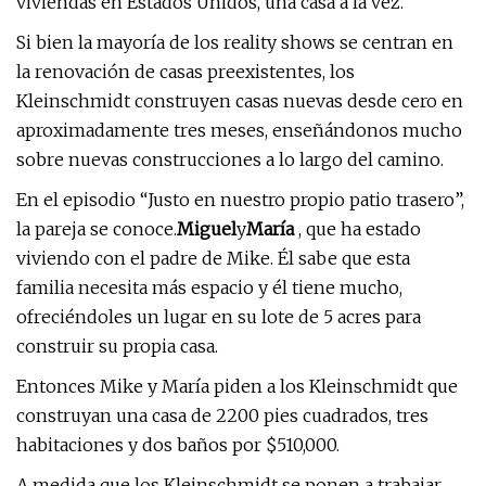
viviendas en Estados Unidos, una casa a la vez.
Si bien la mayoría de los reality shows se centran en
la renovación de casas preexistentes, los
Kleinschmidt construyen casas nuevas desde cero en
aproximadamente tres meses, enseñándonos mucho
sobre nuevas construcciones a lo largo del camino.
En el episodio “Justo en nuestro propio patio trasero”,
la pareja se conoce.
Miguel
y
María
, que ha estado
viviendo con el padre de Mike. Él sabe que esta
familia necesita más espacio y él tiene mucho,
ofreciéndoles un lugar en su lote de 5 acres para
construir su propia casa.
Entonces Mike y María piden a los Kleinschmidt que
construyan una casa de 2200 pies cuadrados, tres
habitaciones y dos baños por $510,000.
A medida que los Kleinschmidt se ponen a trabajar,