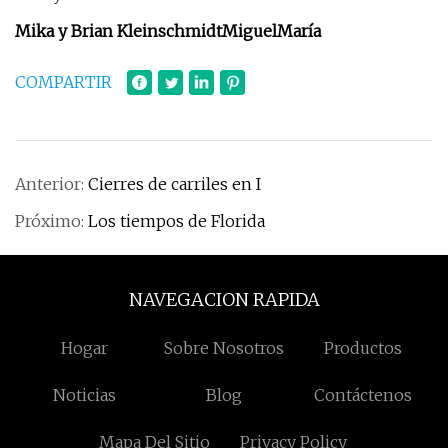
Mika y Brian Kleinschmidt
Miguel
María
COMPARTIR
Anterior:
Cierres de carriles en I
Próximo:
Los tiempos de Florida
NAVEGACION RAPIDA
Hogar
Sobre Nosotros
Productos
Noticias
Blog
Contáctenos
Mapa Del Sitio
Privacy Policy