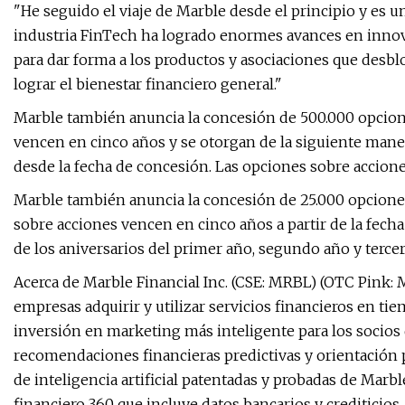
"He seguido el viaje de Marble desde el principio y es 
industria FinTech ha logrado enormes avances en innova
para dar forma a los productos y asociaciones que desbl
lograr el bienestar financiero general."
Marble también anuncia la concesión de 500.000 opciones
vencen en cinco años y se otorgan de la siguiente mane
desde la fecha de concesión. Las opciones sobre acciones
Marble también anuncia la concesión de 25.000 opciones
sobre acciones vencen en cinco años a partir de la fecha
de los aniversarios del primer año, segundo año y tercer 
Acerca de Marble Financial Inc. (CSE: MRBL) (OTC Pink: 
empresas adquirir y utilizar servicios financieros en t
inversión en marketing más inteligente para los socio
recomendaciones financieras predictivas y orientación par
de inteligencia artificial patentadas y probadas de Marb
financiero 360 que incluye datos bancarios y crediticios.