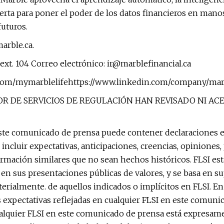
abierta para poner el poder de los datos financieros en m
uturos.
arble.ca.
ext. 104 Correo electrónico:
ir@marblefinancial.ca
.com/mymarblelifehttps://www.linkedin.com/company/mar
EDOR DE SERVICIOS DE REGULACIÓN HAN REVISADO NI A
ste comunicado de prensa puede contener declaraciones e
e incluir expectativas, anticipaciones, creencias, opiniones
rmación similares que no sean hechos históricos. FLSI está
en sus presentaciones públicas de valores, y se basa en su
aterialmente. de aquellos indicados o implícitos en FLSI. E
 expectativas reflejadas en cualquier FLSI en este comu
ualquier FLSI en este comunicado de prensa está expresamen