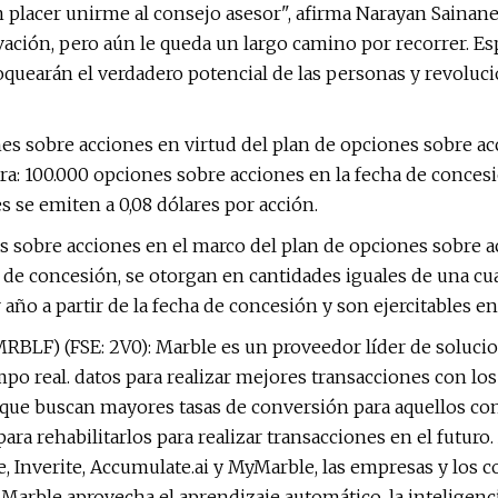
un placer unirme al consejo asesor", afirma Narayan Sainan
ción, pero aún le queda un largo camino por recorrer. Es
oquearán el verdadero potencial de las personas y revoluci
 sobre acciones en virtud del plan de opciones sobre acci
ra: 100.000 opciones sobre acciones en la fecha de conce
 se emiten a 0,08 dólares por acción.
 sobre acciones en el marco del plan de opciones sobre 
 de concesión, se otorgan en cantidades iguales de una cua
año a partir de la fecha de concesión y son ejercitables en
MRBLF) (FSE: 2V0): Marble es un proveedor líder de soluci
iempo real. datos para realizar mejores transacciones con 
s que buscan mayores tasas de conversión para aquellos 
a rehabilitarlos para realizar transacciones en el futuro. 
le, Inverite, Accumulate.ai y MyMarble, las empresas y los
 Marble aprovecha el aprendizaje automático, la inteligenci