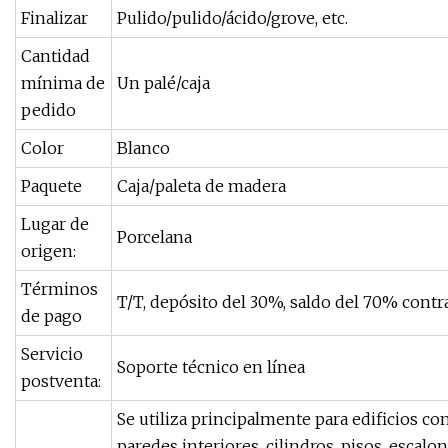
Finalizar
Pulido/pulido/ácido/grove, etc.
Cantidad
mínima de
Un palé/caja
pedido
Color
Blanco
Paquete
Caja/paleta de madera
Lugar de
Porcelana
origen:
Términos
T/T, depósito del 30%, saldo del 70% cont
de pago
Servicio
Soporte técnico en línea
postventa:
Se utiliza principalmente para edificios co
paredes interiores, cilindros, pisos, escal