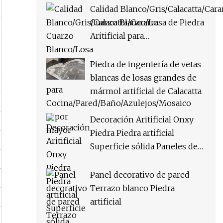
Calidad Blanco/Gris/Calacatta/Cara
Cuarzo Blanco/Losa de Piedra
Aritificial para
Cocina/Pared/Baño/Azulejos/Mosa
al por mayor
Piedra de ingeniería de vetas
blancas de losas grandes de
mármol artificial de Calacatta
Decoración Aritificial Onxy
Piedra Piedra artificial
Superficie sólida Paneles de
superficie sólida translúcidos
ligeros
Panel decorativo de pared
Terrazo blanco Piedra
artificial