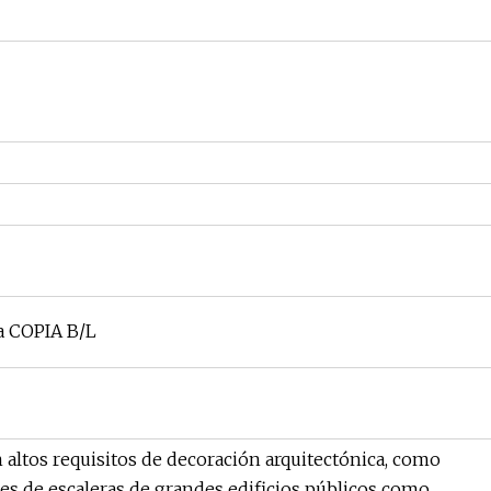
ra COPIA B/L
n altos requisitos de decoración arquitectónica, como
ones de escaleras de grandes edificios públicos como