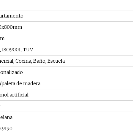
artamento
0x800mm
mm
, ISO9001, TUV
rcial, Cocina, Baño, Escuela
sonalizado
/paleta de madera
ol artificial
r
celana
29190