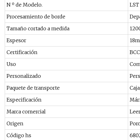
N º de Modelo.
LST
Procesamiento de borde
Dep
Tamaño cortado a medida
120
Espesor
18
Certificación
BCC
Uso
Come
Personalizado
Per
Paquete de transporte
Caja
Especificación
Márm
Marca comercial
Lee
Origen
Por
Código hs
680