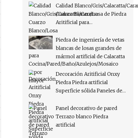
Calidad Blanco/Gris/Calacatta/Cara
Cuarzo Blanco/Losa de Piedra
Aritificial para
Cocina/Pared/Baño/Azulejos/Mosa
al por mayor
Piedra de ingeniería de vetas
blancas de losas grandes de
mármol artificial de Calacatta
Decoración Aritificial Onxy
Piedra Piedra artificial
Superficie sólida Paneles de
superficie sólida translúcidos
ligeros
Panel decorativo de pared
Terrazo blanco Piedra
artificial