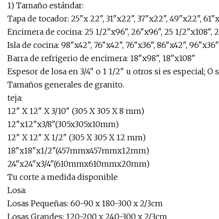
1) Tamaño estándar:
Tapa de tocador: 25"x 22", 31"x22", 37"x22", 49"x22", 61"
Encimera de cocina: 25 1/2"x96", 26"x96", 25 1/2"x108", 
Isla de cocina: 98"x42", 76"x42", 76"x36", 86"x42", 96"x36"
Barra de refrigerio de encimera: 18"x98", 18"x108"
Espesor de losa en 3/4" o 1 1/2" u otros si es especial; O 
Tamaños generales de granito.
teja:
12" X 12" X 3/10" (305 X 305 X 8 mm)
12"x12"x3/8"(305x305x10mm)
12" X 12" X 1/2" (305 X 305 X 12 mm)
18"x18"x1/2"(457mmx457mmx12mm)
24"x24"x3/4"(610mmx610mmx20mm)
Tu corte a medida disponible
Losa:
Losas Pequeñas: 60-90 x 180-300 x 2/3cm
Losas Grandes: 120-200 x 240-300 x 2/3cm