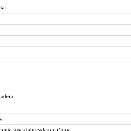
ial
madera
ca
quía, losas fabricadas en China