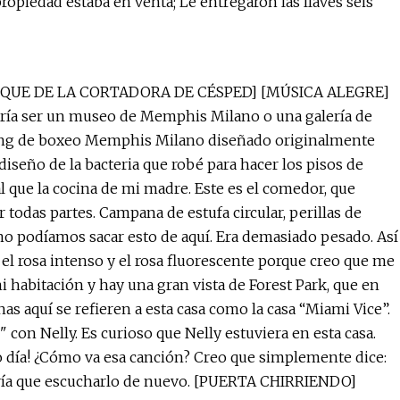
propiedad estaba en venta; Le entregaron las llaves seis
RRANQUE DE LA CORTADORA DE CÉSPED] [MÚSICA ALEGRE]
odría ser un museo de Memphis Milano o una galería de
 el ring de boxeo Memphis Milano diseñado originalmente
iseño de la bacteria que robé para hacer los pisos de
ual que la cocina de mi madre. Este es el comedor, que
r todas partes. Campana de estufa circular, perillas de
, no podíamos sacar esto de aquí. Era demasiado pesado. Así
el rosa intenso y el rosa fluorescente porque creo que me
habitación y hay una gran vista de Forest Park, que en
s aquí se refieren a esta casa como la casa “Miami Vice”.
con Nelly. Es curioso que Nelly estuviera en esta casa.
do día! ¿Cómo va esa canción? Creo que simplemente dice:
endría que escucharlo de nuevo. [PUERTA CHIRRIENDO]