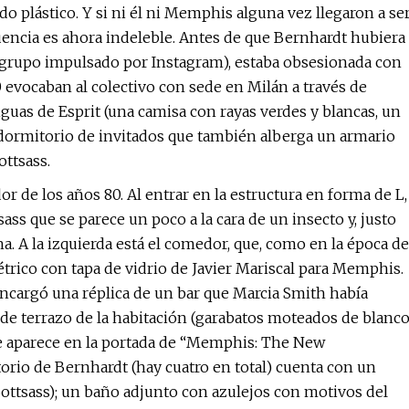
 plástico. Y si ni él ni Memphis alguna vez llegaron a se
encia es ahora indeleble. Antes de que Bernhardt hubiera
 grupo impulsado por Instagram), estaba obsesionada con
 evocaban al colectivo con sede en Milán a través de
iguas de Esprit (una camisa con rayas verdes y blancas, un
dormitorio de invitados que también alberga un armario
ttsass.
 de los años 80. Al entrar en la estructura en forma de L,
ass que se parece un poco a la cara de un insecto y, justo
a. A la izquierda está el comedor, que, como en la época de
étrico con tapa de vidrio de Javier Mariscal para Memphis.
t encargó una réplica de un bar que Marcia Smith había
 de terrazo de la habitación (garabatos moteados de blanc
e aparece en la portada de “Memphis: The New
itorio de Bernhardt (hay cuatro en total) cuenta con un
ottsass); un baño adjunto con azulejos con motivos del