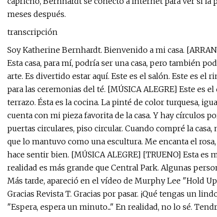
capricho, Bernhardt se conectó a Internet para ver si la 
meses después.
transcripción
Soy Katherine Bernhardt. Bienvenido a mi casa. [A
Esta casa, para mí, podría ser una casa, pero también p
arte. Es divertido estar aquí. Este es el salón. Este es
para las ceremonias del té. [MÚSICA ALEGRE] Este es el d
terrazo. Ésta es la cocina. La pinté de color turquesa, ig
cuenta con mi pieza favorita de la casa. Y hay círculos po
puertas circulares, piso circular. Cuando compré la casa
que lo mantuvo como una escultura. Me encanta el rosa, 
hace sentir bien. [MÚSICA ALEGRE] [TRUENO] Esta es mi 
realidad es más grande que Central Park. Algunas persona
Más tarde, apareció en el vídeo de Murphy Lee "Hold Up" 
Gracias Revista T. Gracias por pasar. ¡Qué tengas un lin
"Espera, espera un minuto..." En realidad, no lo sé. T