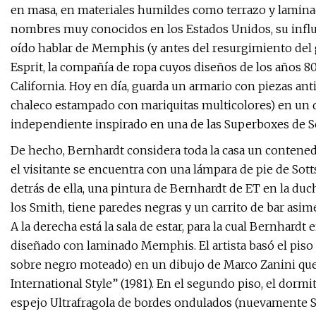
en masa, en materiales humildes como terrazo y laminado
nombres muy conocidos en los Estados Unidos, su influ
oído hablar de Memphis (y antes del resurgimiento del
Esprit, la compañía de ropa cuyos diseños de los años 80
California. Hoy en día, guarda un armario con piezas ant
chaleco estampado con mariquitas multicolores) en un 
independiente inspirado en una de las Superboxes de So
De hecho, Bernhardt considera toda la casa un contenedor
el visitante se encuentra con una lámpara de pie de Sotts
detrás de ella, una pintura de Bernhardt de ET en la duch
los Smith, tiene paredes negras y un carrito de bar asim
A la derecha está la sala de estar, para la cual Bernhard
diseñado con laminado Memphis. El artista basó el piso
sobre negro moteado) en un dibujo de Marco Zanini qu
International Style” (1981). En el segundo piso, el dorm
espejo Ultrafragola de bordes ondulados (nuevamente S