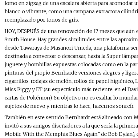
lomo en zigzag de una escalera abierta para acomodar un
blanco o vibrante, como una campana extractora cilíndric
reemplazado por tonos de gris.
HOY, DESPUÉS de una renovación de 17 meses que aún es
Smith House. Hay grandes similitudes entre las aproxim
desde Tawaraya de Masanori Umeda, una plataforma sem
destinada a conversar o descansar, hasta la Super lámpa
juguete y bombillas expuestas colocadas como en la part
pinturas del propio Bernhardt: versiones alegres y lige
cigarrillos, rodajas de melón, rollos de papel higiénico,
Miss Piggy y ET (su espectáculo más reciente, en el Da
cartas de Pokémon). Su objetivo no es exaltar lo mundan
sujetos de nuevo y, mientras lo hace, hacernos sonreír.
También en este sentido Bernhardt está alineado con Me
invitó a sus amigos diseñadores a la que sería la prime
Mobile With the Memphis Blues Again” de Bob Dylan), er