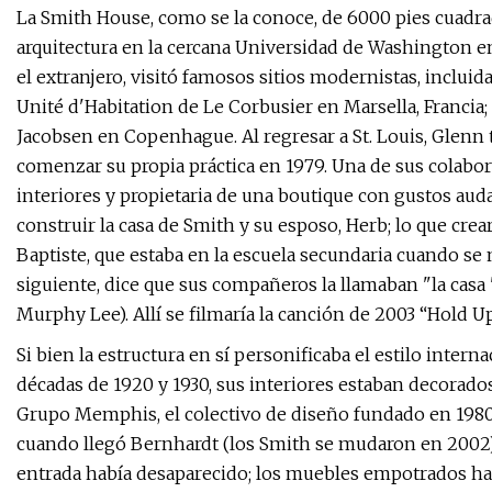
La Smith House, como se la conoce, de 6000 pies cuadra
arquitectura en la cercana Universidad de Washington en
el extranjero, visitó famosos sitios modernistas, inclu
Unité d'Habitation de Le Corbusier en Marsella, Francia;
Jacobsen en Copenhague. Al regresar a St. Louis, Glenn t
comenzar su propia práctica en 1979. Una de sus colabo
interiores y propietaria de una boutique con gustos aud
construir la casa de Smith y su esposo, Herb; lo que cre
Baptiste, que estaba en la escuela secundaria cuando s
siguiente, dice que sus compañeros la llamaban "la casa '
Murphy Lee). Allí se filmaría la canción de 2003 “Hold Up
Si bien la estructura en sí personificaba el estilo inter
décadas de 1920 y 1930, sus interiores estaban decorados 
Grupo Memphis, el colectivo de diseño fundado en 1980 p
cuando llegó Bernhardt (los Smith se mudaron en 2002), 
entrada había desaparecido; los muebles empotrados hab