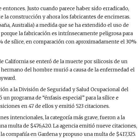
e entonces. Justo cuando parece haber sido erradicado,
de la construcción y ahora los fabricantes de encimeras.
spaña, Australia) a medida que se ha extendido el uso de
to porque la fabricación es intrínsecamente peligrosa para
 90% de sílice, en comparación con aproximadamente el 30%
e California se enteró de la muerte por silicosis de un
 El hermano del hombre murió a causa de la enfermedad el
ayward.
ón a la División de Seguridad y Salud Ocupacional del
un programa de “énfasis especial” para la sílice e
iciones en 47 de ellos y emitió 523 citaciones.
ones intencionales, la categoría más grave, fueron a la
na multa de $476,420. La agencia emitió nueve citaciones,
de la compañía en Gardena y propuso una multa de $417,325.