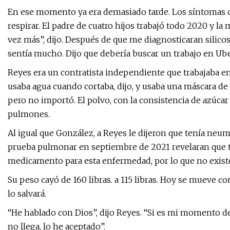
En ese momento ya era demasiado tarde. Los síntomas d
respirar. El padre de cuatro hijos trabajó todo 2020 y l
vez más”, dijo. Después de que me diagnosticaran silicosi
sentía mucho. Dijo que debería buscar un trabajo en Ube
Reyes era un contratista independiente que trabajaba e
usaba agua cuando cortaba, dijo, y usaba una máscara de a
pero no importó. El polvo, con la consistencia de azúcar
pulmones.
Al igual que González, a Reyes le dijeron que tenía ne
prueba pulmonar en septiembre de 2021 revelaran que tenía
medicamento para esta enfermedad, por lo que no existe 
Su peso cayó de 160 libras. a 115 libras. Hoy se mueve c
lo salvará.
“He hablado con Dios”, dijo Reyes. “Si es mi momento de ir
no llega, lo he aceptado”.