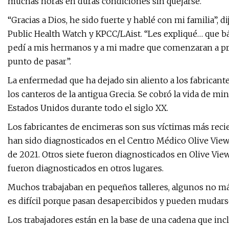
muchas horas en duras condiciones sin quejarse.
“Gracias a Dios, he sido fuerte y hablé con mi familia”, 
Public Health Watch y KPCC/LAist. “Les expliqué… que 
pedí a mis hermanos y a mi madre que comenzaran a pre
punto de pasar”.
La enfermedad que ha dejado sin aliento a los fabricant
los canteros de la antigua Grecia. Se cobró la vida de m
Estados Unidos durante todo el siglo XX.
Los fabricantes de encimeras son sus víctimas más recien
han sido diagnosticados en el Centro Médico Olive Vie
de 2021. Otros siete fueron diagnosticados en Olive Vie
fueron diagnosticados en otros lugares.
Muchos trabajaban en pequeños talleres, algunos no más
es difícil porque pasan desapercibidos y pueden mudars
Los trabajadores están en la base de una cadena que incl