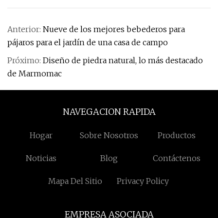
Anterior:
Nueve de los mejores bebederos para
pájaros para el jardín de una casa de campo
Próximo:
Diseño de piedra natural, lo más destacado
de Marmomac
NAVEGACION RAPIDA
Hogar
Sobre Nosotros
Productos
Noticias
Blog
Contáctenos
Mapa Del Sitio
Privacy Policy
EMPRESA ASOCIADA